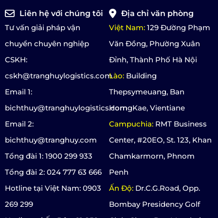
Liên hệ với chúng tôi
Địa chỉ văn phòng
Tư vấn giải pháp vận
Việt Nam:
129 Đường Phạm
chuyển chuyên nghiệp
Văn Đồng, Phường Xuân
CSKH:
Đỉnh, Thành Phố Hà Nội
cskh@tranghuylogistics.com
Lào:
Building
Email 1:
Thepsymeuang, Ban
bichthuy@tranghuylogistics.com
HorngKae, Vientiane
Email 2:
Campuchia:
RMT Business
bichthuy@tranghuy.com
Center, #20EO, St. 123, Khan
Tổng đài 1: 1900 299 933
Chamkarmorn, Phnom
Tổng đài 2: 024 777 63 666
Penh
Hotline tại Việt Nam: 0903
Ấn Độ:
Dr.C.G.Road, Opp.
269 299
Bombay Presidency Golf