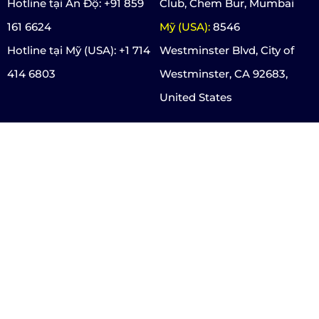
Hotline tại Ấn Độ: +91 859
Club, Chem Bur, Mumbai
161 6624
Mỹ (USA):
8546
Hotline tại Mỹ (USA): +1 714
Westminster Blvd, City of
414 6803
Westminster, CA 92683,
United States