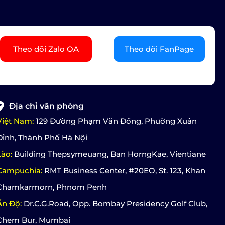
Theo dõi Zalo OA
Theo dõi FanPage
Địa chỉ văn phòng
Việt Nam:
129 Đường Phạm Văn Đồng, Phường Xuân
Đỉnh, Thành Phố Hà Nội
Lào:
Building Thepsymeuang, Ban HorngKae, Vientiane
Campuchia:
RMT Business Center, #20EO, St. 123, Khan
Chamkarmorn, Phnom Penh
Ấn Độ:
Dr.C.G.Road, Opp. Bombay Presidency Golf Club,
Chem Bur, Mumbai