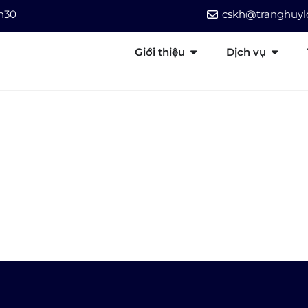
7h30
cskh@tranghuylo
Giới thiệu
Dịch vụ