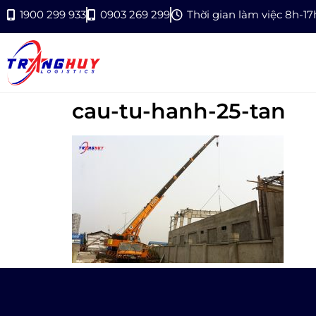
1900 299 933
0903 269 299
Thời gian làm việc 8h-1
cau-tu-hanh-25-tan