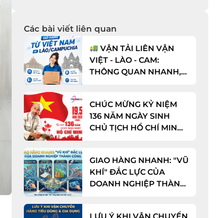
Các bài viết liên quan
VẬN TẢI LIÊN VẬN
VIỆT - LÀO - CAM:
THÔNG QUAN NHANH,
CƯỚC CỰC TỐT!
CHÚC MỪNG KỶ NIỆM
136 NĂM NGÀY SINH
CHỦ TỊCH HỒ CHÍ MINH
(19/05/1890 - 19/05/2026)
GIAO HÀNG NHANH: "VŨ
KHÍ" ĐẮC LỰC CỦA
DOANH NGHIỆP THÀNH
CÔNG
LƯU Ý KHI VẬN CHUYỂN