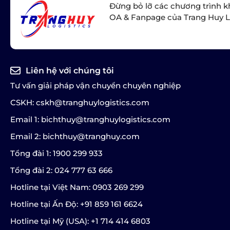
Đừng bỏ lỡ các chương trình k
OA & Fanpage của Trang Huy L
Liên hệ với chúng tôi
Tư vấn giải pháp vận chuyển chuyên nghiệp
CSKH: cskh@tranghuylogistics.com
Email 1: bichthuy@tranghuylogistics.com
Email 2: bichthuy@tranghuy.com
Tổng đài 1: 1900 299 933
Tổng đài 2: 024 777 63 666
Hotline tại Việt Nam: 0903 269 299
Hotline tại Ấn Độ: +91 859 161 6624
Hotline tại Mỹ (USA): +1 714 414 6803