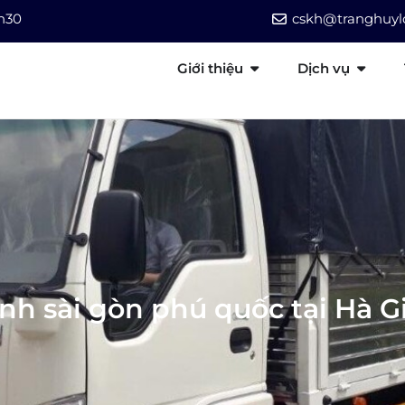
7h30
cskh@tranghuylo
Giới thiệu
Dịch vụ
nh sài gòn phú quốc tại Hà G