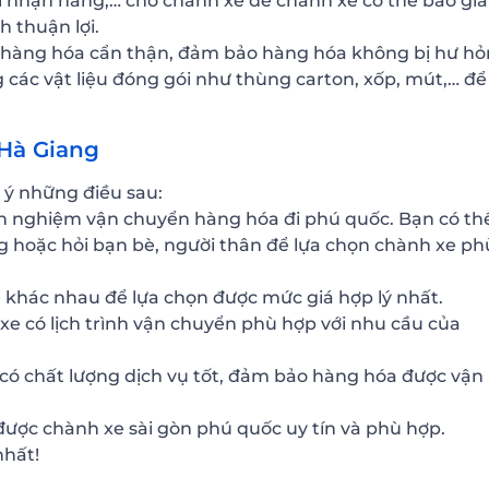
chỉ nhận hàng,… cho chành xe để chành xe có thể báo giá
h thuận lợi.
 hàng hóa cẩn thận, đảm bảo hàng hóa không bị hư h
 các vật liệu đóng gói như thùng carton, xốp, mút,… để
 Hà Giang
 ý những điều sau:
inh nghiệm vận chuyển hàng hóa đi phú quốc. Bạn có th
 hoặc hỏi bạn bè, người thân để lựa chọn chành xe ph
e khác nhau để lựa chọn được mức giá hợp lý nhất.
xe có lịch trình vận chuyển phù hợp với nhu cầu của
 có chất lượng dịch vụ tốt, đảm bảo hàng hóa được vận
được chành xe sài gòn phú quốc uy tín và phù hợp.
nhất!