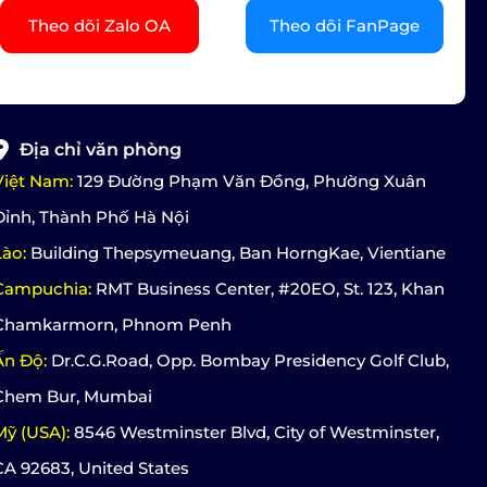
Theo dõi Zalo OA
Theo dõi FanPage
Địa chỉ văn phòng
Việt Nam:
129 Đường Phạm Văn Đồng, Phường Xuân
Đỉnh, Thành Phố Hà Nội
Lào:
Building Thepsymeuang, Ban HorngKae, Vientiane
Campuchia:
RMT Business Center, #20EO, St. 123, Khan
Chamkarmorn, Phnom Penh
Ấn Độ:
Dr.C.G.Road, Opp. Bombay Presidency Golf Club,
Chem Bur, Mumbai
Mỹ (USA):
8546 Westminster Blvd, City of Westminster,
CA 92683, United States