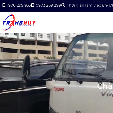
1900 299 933
0903 269 299
Thời gian làm việc 8h-1
Chà