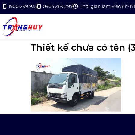
1900 299 933
0903 269 299
Thời gian làm việc 8h-1
Thiết kế chưa có tên (