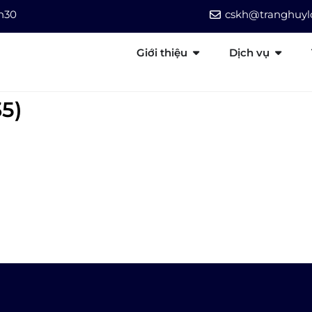
7h30
cskh@tranghuylo
Giới thiệu
Dịch vụ
35)