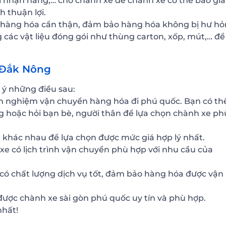
chỉ nhận hàng,… cho chành xe để chành xe có thể báo giá
h thuận lợi.
 hàng hóa cẩn thận, đảm bảo hàng hóa không bị hư h
 các vật liệu đóng gói như thùng carton, xốp, mút,… để
 Đắk Nông
 ý những điều sau:
inh nghiệm vận chuyển hàng hóa đi phú quốc. Bạn có th
 hoặc hỏi bạn bè, người thân để lựa chọn chành xe ph
e khác nhau để lựa chọn được mức giá hợp lý nhất.
xe có lịch trình vận chuyển phù hợp với nhu cầu của
 có chất lượng dịch vụ tốt, đảm bảo hàng hóa được vận
được chành xe sài gòn phú quốc uy tín và phù hợp.
nhất!