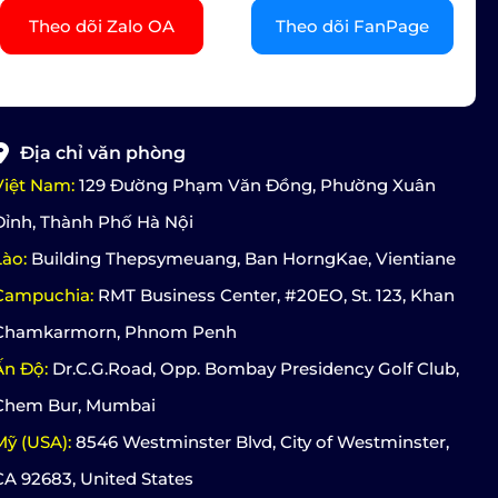
Theo dõi Zalo OA
Theo dõi FanPage
Địa chỉ văn phòng
Việt Nam:
129 Đường Phạm Văn Đồng, Phường Xuân
Đỉnh, Thành Phố Hà Nội
Lào:
Building Thepsymeuang, Ban HorngKae, Vientiane
Campuchia:
RMT Business Center, #20EO, St. 123, Khan
Chamkarmorn, Phnom Penh
Ấn Độ:
Dr.C.G.Road, Opp. Bombay Presidency Golf Club,
Chem Bur, Mumbai
Mỹ (USA):
8546 Westminster Blvd, City of Westminster,
CA 92683, United States