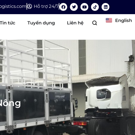
gistics.com
Hỗ trợ 24/7
English
Tin tức
Tuyển dụng
Liên hệ
 Nông