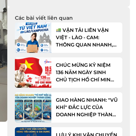
Các bài viết liên quan
VẬN TẢI LIÊN VẬN
VIỆT - LÀO - CAM:
THÔNG QUAN NHANH,
CƯỚC CỰC TỐT!
CHÚC MỪNG KỶ NIỆM
136 NĂM NGÀY SINH
CHỦ TỊCH HỒ CHÍ MINH
(19/05/1890 - 19/05/2026)
GIAO HÀNG NHANH: "VŨ
KHÍ" ĐẮC LỰC CỦA
DOANH NGHIỆP THÀNH
CÔNG
LƯU Ý KHI VẬN CHUYỂN