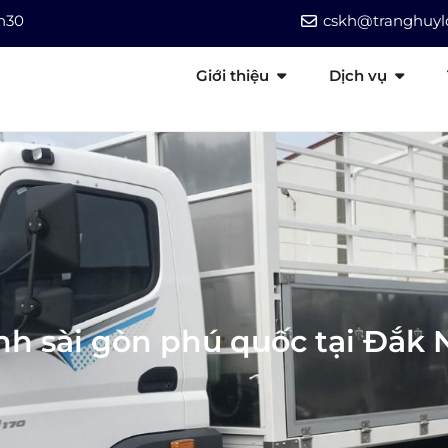
7h30
cskh@tranghuylo
Giới thiệu
Dịch vụ
h sài gòn phú quốc tại Đắk