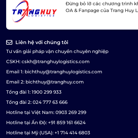
Đừng bỏ lỡ các chương trình k
OA & Fanpage của Trang Huy L
Liên hệ với chúng tôi
Tư vấn giải pháp vận chuyển chuyên nghiệp
CSKH: cskh@tranghuylogistics.com
Email 1: bichthuy@tranghuylogistics.com
Email 2: bichthuy@tranghuy.com
Tổng đài 1: 1900 299 933
Tổng đài 2: 024 777 63 666
Hotline tại Việt Nam: 0903 269 299
Hotline tại Ấn Độ: +91 859 161 6624
Hotline tại Mỹ (USA): +1 714 414 6803