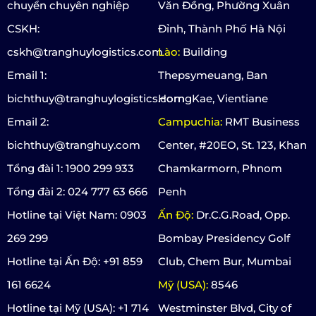
chuyển chuyên nghiệp
Văn Đồng, Phường Xuân
CSKH:
Đỉnh, Thành Phố Hà Nội
cskh@tranghuylogistics.com
Lào:
Building
Email 1:
Thepsymeuang, Ban
bichthuy@tranghuylogistics.com
HorngKae, Vientiane
Email 2:
Campuchia:
RMT Business
bichthuy@tranghuy.com
Center, #20EO, St. 123, Khan
Tổng đài 1: 1900 299 933
Chamkarmorn, Phnom
Tổng đài 2: 024 777 63 666
Penh
Hotline tại Việt Nam: 0903
Ấn Độ:
Dr.C.G.Road, Opp.
269 299
Bombay Presidency Golf
Hotline tại Ấn Độ: +91 859
Club, Chem Bur, Mumbai
161 6624
Mỹ (USA):
8546
Hotline tại Mỹ (USA): +1 714
Westminster Blvd, City of