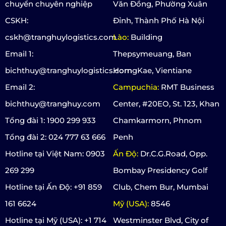
chuyển chuyên nghiệp
Văn Đồng, Phường Xuân
CSKH:
Đỉnh, Thành Phố Hà Nội
cskh@tranghuylogistics.com
Lào:
Building
Email 1:
Thepsymeuang, Ban
bichthuy@tranghuylogistics.com
HorngKae, Vientiane
Email 2:
Campuchia:
RMT Business
bichthuy@tranghuy.com
Center, #20EO, St. 123, Khan
Tổng đài 1: 1900 299 933
Chamkarmorn, Phnom
Tổng đài 2: 024 777 63 666
Penh
Hotline tại Việt Nam: 0903
Ấn Độ:
Dr.C.G.Road, Opp.
269 299
Bombay Presidency Golf
Hotline tại Ấn Độ: +91 859
Club, Chem Bur, Mumbai
161 6624
Mỹ (USA):
8546
Hotline tại Mỹ (USA): +1 714
Westminster Blvd, City of