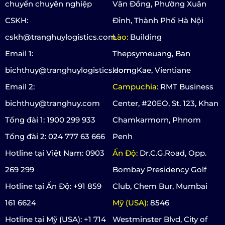
chuyển chuyên nghiệp
Văn Đồng, Phường Xuân
CSKH:
Đỉnh, Thành Phố Hà Nội
cskh@tranghuylogistics.com
Lào:
Building
Email 1:
Thepsymeuang, Ban
bichthuy@tranghuylogistics.com
HorngKae, Vientiane
Email 2:
Campuchia:
RMT Business
bichthuy@tranghuy.com
Center, #20EO, St. 123, Khan
Tổng đài 1: 1900 299 933
Chamkarmorn, Phnom
Tổng đài 2: 024 777 63 666
Penh
Hotline tại Việt Nam: 0903
Ấn Độ:
Dr.C.G.Road, Opp.
269 299
Bombay Presidency Golf
Hotline tại Ấn Độ: +91 859
Club, Chem Bur, Mumbai
161 6624
Mỹ (USA):
8546
Hotline tại Mỹ (USA): +1 714
Westminster Blvd, City of