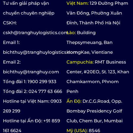
Tư vấn giải pháp vận
Việt Nam:
129 Đường Phạm
chuyển chuyên nghiệp
Văn Đồng, Phường Xuân
CSKH:
Đỉnh, Thành Phố Hà Nội
cskh@tranghuylogistics.com
Lào:
Building
Email 1:
Thepsymeuang, Ban
bichthuy@tranghuylogistics.com
HorngKae, Vientiane
Email 2:
Campuchia:
RMT Business
bichthuy@tranghuy.com
Center, #20EO, St. 123, Khan
Tổng đài 1: 1900 299 933
Chamkarmorn, Phnom
Tổng đài 2: 024 777 63 666
Penh
Hotline tại Việt Nam: 0903
Ấn Độ:
Dr.C.G.Road, Opp.
269 299
Bombay Presidency Golf
Hotline tại Ấn Độ: +91 859
Club, Chem Bur, Mumbai
161 6624
Mỹ (USA):
8546