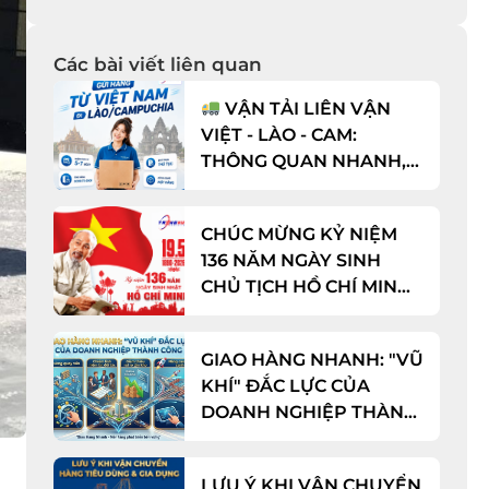
Các bài viết liên quan
VẬN TẢI LIÊN VẬN
VIỆT - LÀO - CAM:
THÔNG QUAN NHANH,
CƯỚC CỰC TỐT!
CHÚC MỪNG KỶ NIỆM
136 NĂM NGÀY SINH
CHỦ TỊCH HỒ CHÍ MINH
(19/05/1890 - 19/05/2026)
GIAO HÀNG NHANH: "VŨ
KHÍ" ĐẮC LỰC CỦA
DOANH NGHIỆP THÀNH
CÔNG
LƯU Ý KHI VẬN CHUYỂN