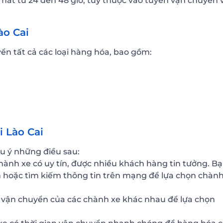
ất từ 24 đến 48 giờ, tùy thuộc vào tuyến vận chuyển 
ào Cai
n tất cả các loại hàng hóa, bao gồm:
 Lào Cai
ưu ý những điều sau:
hành xe có uy tín, được nhiều khách hàng tin tưởng. B
n hoặc tìm kiếm thông tin trên mạng để lựa chọn chàn
í vận chuyển của các chành xe khác nhau để lựa chọn