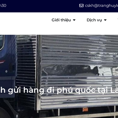
7h30
cskh@tranghuylo
Giới thiệu
Dịch vụ
 gửi hàng đi phú quốc tại L