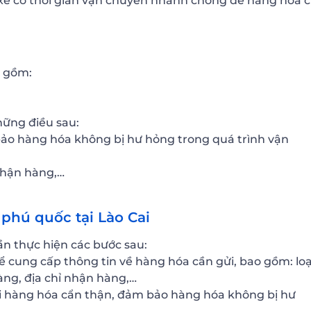
 xe có thời gian vận chuyển nhanh chóng để hàng hóa 
o gồm:
hững điều sau:
bảo hàng hóa không bị hư hỏng trong quá trình vận
 nhận hàng,…
phú quốc tại Lào Cai
n thực hiện các bước sau:
để cung cấp thông tin về hàng hóa cần gửi, bao gồm: loạ
hàng, địa chỉ nhận hàng,…
i hàng hóa cẩn thận, đảm bảo hàng hóa không bị hư