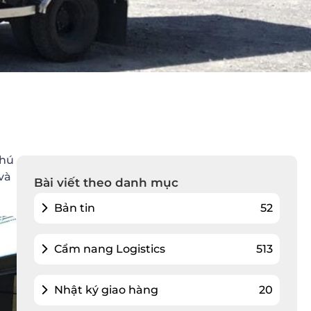
Phú
và
Bài viết theo danh mục
Bản tin
52
Cẩm nang Logistics
513
Nhật ký giao hàng
20