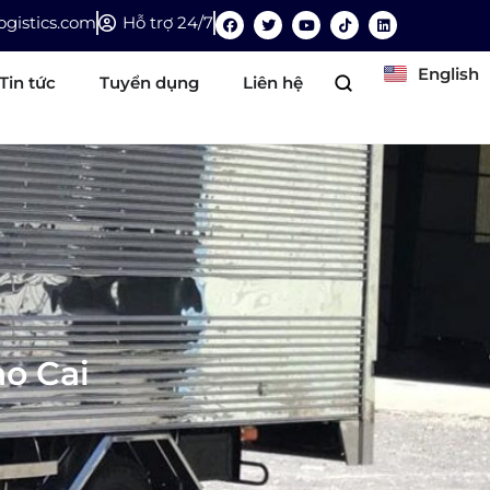
gistics.com
Hỗ trợ 24/7
English
Tin tức
Tuyển dụng
Liên hệ
ào Cai