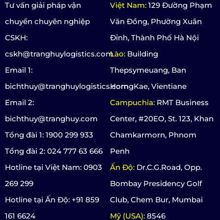
Tư vấn giải pháp vận
Việt Nam:
129 Đường Phạm
chuyển chuyên nghiệp
Văn Đồng, Phường Xuân
CSKH:
Đỉnh, Thành Phố Hà Nội
cskh@tranghuylogistics.com
Lào:
Building
Email 1:
Thepsymeuang, Ban
bichthuy@tranghuylogistics.com
HorngKae, Vientiane
Email 2:
Campuchia:
RMT Business
bichthuy@tranghuy.com
Center, #20EO, St. 123, Khan
Tổng đài 1: 1900 299 933
Chamkarmorn, Phnom
Tổng đài 2: 024 777 63 666
Penh
Hotline tại Việt Nam: 0903
Ấn Độ:
Dr.C.G.Road, Opp.
269 299
Bombay Presidency Golf
Hotline tại Ấn Độ: +91 859
Club, Chem Bur, Mumbai
161 6624
Mỹ (USA):
8546