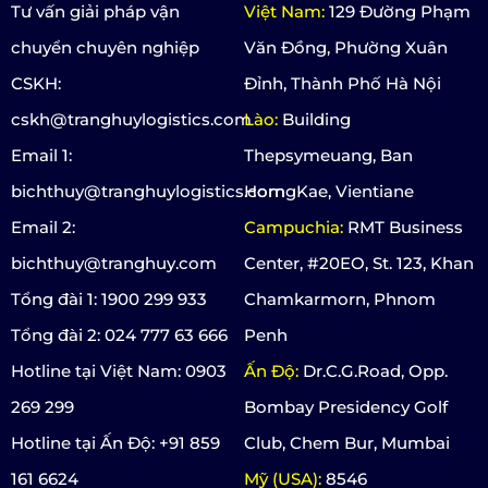
Tư vấn giải pháp vận
Việt Nam:
129 Đường Phạm
chuyển chuyên nghiệp
Văn Đồng, Phường Xuân
CSKH:
Đỉnh, Thành Phố Hà Nội
cskh@tranghuylogistics.com
Lào:
Building
Email 1:
Thepsymeuang, Ban
bichthuy@tranghuylogistics.com
HorngKae, Vientiane
Email 2:
Campuchia:
RMT Business
bichthuy@tranghuy.com
Center, #20EO, St. 123, Khan
Tổng đài 1: 1900 299 933
Chamkarmorn, Phnom
Tổng đài 2: 024 777 63 666
Penh
Hotline tại Việt Nam: 0903
Ấn Độ:
Dr.C.G.Road, Opp.
269 299
Bombay Presidency Golf
Hotline tại Ấn Độ: +91 859
Club, Chem Bur, Mumbai
161 6624
Mỹ (USA):
8546