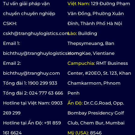
Tư vấn giải pháp vận
Việt Nam:
129 Đường Phạm
chuyển chuyên nghiệp
Văn Đồng, Phường Xuân
CSKH:
Đỉnh, Thành Phố Hà Nội
cskh@tranghuylogistics.com
Lào:
Building
Email 1:
Thepsymeuang, Ban
bichthuy@tranghuylogistics.com
HorngKae, Vientiane
Email 2:
Campuchia:
RMT Business
bichthuy@tranghuy.com
Center, #20EO, St. 123, Khan
Tổng đài 1: 1900 299 933
Chamkarmorn, Phnom
Tổng đài 2: 024 777 63 666
Penh
Hotline tại Việt Nam: 0903
Ấn Độ:
Dr.C.G.Road, Opp.
269 299
Bombay Presidency Golf
Hotline tại Ấn Độ: +91 859
Club, Chem Bur, Mumbai
161 6624
Mỹ (USA):
8546