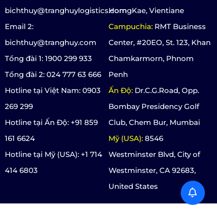
bichthuy@tranghuylogistics.com
HorngKae, Vientiane
Email 2:
Campuchia:
RMT Business
bichthuy@tranghuy.com
Center, #20EO, St. 123, Khan
Tổng đài 1: 1900 299 933
Chamkarmorn, Phnom
Tổng đài 2: 024 777 63 666
Penh
Hotline tại Việt Nam: 0903
Ấn Độ:
Dr.C.G.Road, Opp.
269 299
Bombay Presidency Golf
Hotline tại Ấn Độ: +91 859
Club, Chem Bur, Mumbai
161 6624
Mỹ (USA):
8546
Hotline tại Mỹ (USA): +1 714
Westminster Blvd, City of
414 6803
Westminster, CA 92683,
United States