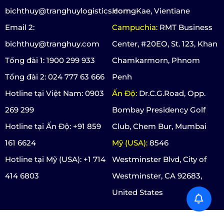
bichthuy@tranghuylogistics.com
HorngKae, Vientiane
Email 2:
Campuchia:
RMT Business
bichthuy@tranghuy.com
Center, #20EO, St. 123, Khan
Tổng đài 1: 1900 299 933
Chamkarmorn, Phnom
Tổng đài 2: 024 777 63 666
Penh
Hotline tại Việt Nam: 0903
Ấn Độ:
Dr.C.G.Road, Opp.
269 299
Bombay Presidency Golf
Hotline tại Ấn Độ: +91 859
Club, Chem Bur, Mumbai
161 6624
Mỹ (USA):
8546
Hotline tại Mỹ (USA): +1 714
Westminster Blvd, City of
414 6803
Westminster, CA 92683,
United States