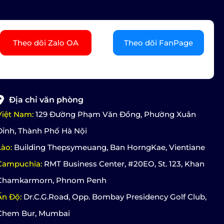
Theo dõi Zalo OA
Theo dõi FanPage
Địa chỉ văn phòng
Việt Nam:
129 Đường Phạm Văn Đồng, Phường Xuân
Đỉnh, Thành Phố Hà Nội
Lào:
Building Thepsymeuang, Ban HorngKae, Vientiane
Campuchia:
RMT Business Center, #20EO, St. 123, Khan
Chamkarmorn, Phnom Penh
Ấn Độ:
Dr.C.G.Road, Opp. Bombay Presidency Golf Club,
Chem Bur, Mumbai