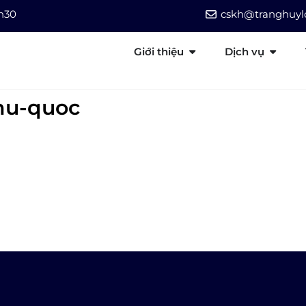
7h30
cskh@tranghuylo
Giới thiệu
Dịch vụ
hu-quoc