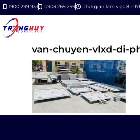
1900 299 933
0903 269 299
Thời gian làm việc 8h-1
van-chuyen-vlxd-di-p