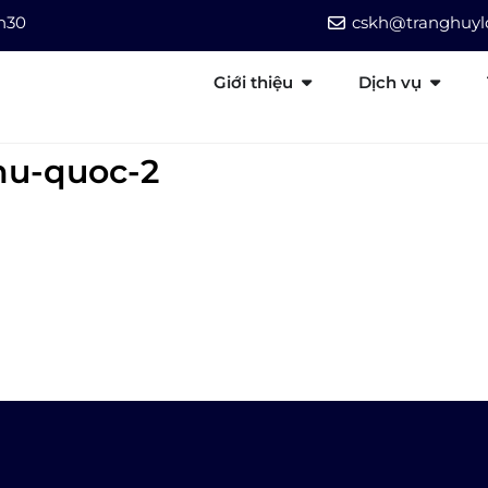
7h30
cskh@tranghuylo
Giới thiệu
Dịch vụ
hu-quoc-2