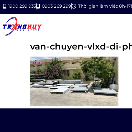
1900 299 933
0903 269 299
Thời gian làm việc 8h-1
van-chuyen-vlxd-di-p