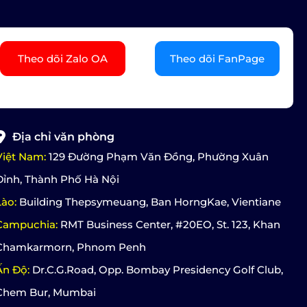
Theo dõi Zalo OA
Theo dõi FanPage
Địa chỉ văn phòng
Việt Nam:
129 Đường Phạm Văn Đồng, Phường Xuân
Đỉnh, Thành Phố Hà Nội
Lào:
Building Thepsymeuang, Ban HorngKae, Vientiane
Campuchia:
RMT Business Center, #20EO, St. 123, Khan
Chamkarmorn, Phnom Penh
Ấn Độ:
Dr.C.G.Road, Opp. Bombay Presidency Golf Club,
Chem Bur, Mumbai