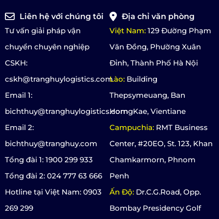
Liên hệ với chúng tôi
Địa chỉ văn phòng
Tư vấn giải pháp vận
Việt Nam:
129 Đường Phạm
chuyển chuyên nghiệp
Văn Đồng, Phường Xuân
CSKH:
Đỉnh, Thành Phố Hà Nội
cskh@tranghuylogistics.com
Lào:
Building
Email 1:
Thepsymeuang, Ban
bichthuy@tranghuylogistics.com
HorngKae, Vientiane
Email 2:
Campuchia:
RMT Business
bichthuy@tranghuy.com
Center, #20EO, St. 123, Khan
Tổng đài 1: 1900 299 933
Chamkarmorn, Phnom
Tổng đài 2: 024 777 63 666
Penh
Hotline tại Việt Nam: 0903
Ấn Độ:
Dr.C.G.Road, Opp.
269 299
Bombay Presidency Golf