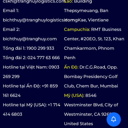
cskh@tranghuylogistics.com
Lào:
Building
Email 1:
Thepsymeuang, Ban
bichthuy@tranghuylogistics.com
HorngKae, Vientiane
Email 2:
Campuchia:
RMT Business
bichthuy@tranghuy.com
Center, #20EO, St. 123, Khan
Tổng đài 1: 1900 299 933
Chamkarmorn, Phnom
Tổng đài 2: 024 777 63 666
Penh
Hotline tại Việt Nam: 0903
Ấn Độ:
Dr.C.G.Road, Opp.
269 299
Bombay Presidency Golf
Hotline tại Ấn Độ: +91 859
Club, Chem Bur, Mumbai
161 6624
Mỹ (USA):
8546
Hotline tại Mỹ (USA): +1 714
Westminster Blvd, City of
414 6803
Westminster, CA 92683,
United States