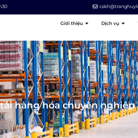
7h30
cskh@tranghuylo
Giới thiệu
Dịch vụ
 tải hàng hóa chuyên nghiệp