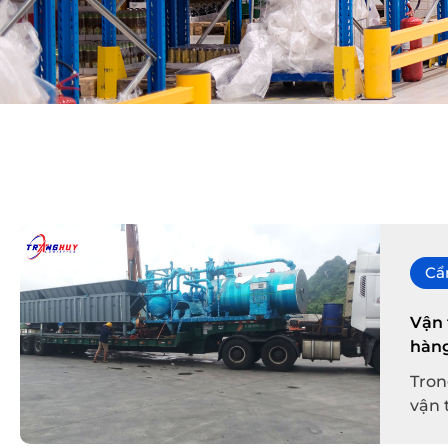
Cẩ
Vận 
hàn
Tron
vận 