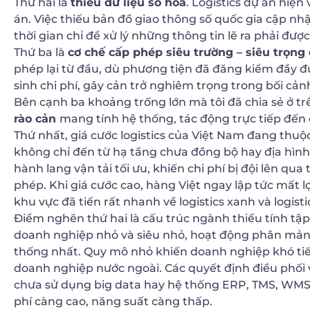
Thứ hai là
thiếu dữ liệu số hóa
. Logistics dự án hiệ
án. Việc thiếu bản đồ giao thông số quốc gia cập nh
thời gian chỉ để xử lý những thông tin lẽ ra phải đượ
Thứ ba là
cơ chế cấp phép siêu trường – siêu trọn
phép lại từ đầu, dù phương tiện đã đăng kiểm đầy đ
sinh chi phí, gây cản trở nghiêm trọng trong bối cản
Bên cạnh ba khoảng trống lớn mà tôi đã chia sẻ ở tr
rào cản
mang tính hệ thống, tác động trực tiếp đến 
Thứ nhất, giá cước logistics của Việt Nam đang t
không chỉ đến từ hạ tầng chưa đồng bộ hay địa hình
hành lang vận tải tối ưu, khiến chi phí bị đội lên qu
phép. Khi giá cước cao, hàng Việt ngay lập tức mất lợ
khu vực đã tiến rất nhanh về logistics xanh và logist
Điểm nghẽn thứ hai là cấu trúc ngành thiếu tính tậ
doanh nghiệp nhỏ và siêu nhỏ, hoạt động phân mảnh,
thống nhất. Quy mô nhỏ khiến doanh nghiệp khó tiế
doanh nghiệp nước ngoài. Các quyết định điều phối 
chưa sử dụng big data hay hệ thống ERP, TMS, WMS 
phí càng cao, năng suất càng thấp.