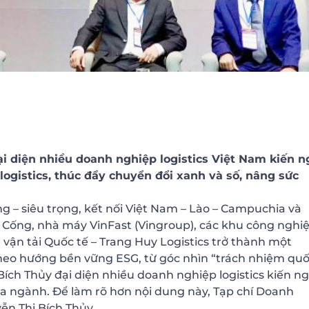
i diện nhiều doanh nghiệp logistics Việt Nam kiến n
ogistics, thúc đẩy chuyển đổi xanh và số, nâng sức
g – siêu trọng, kết nối Việt Nam – Lào – Campuchia và
Cống, nhà máy VinFast (Vingroup), các khu công nghiệ
 vận tải Quốc tế – Trang Huy Logistics trở thành một
 theo hướng bền vững ESG, từ góc nhìn “trách nhiệm qu
Bích Thủy đại diện nhiều doanh nghiệp logistics kiến ng
 ngành. Để làm rõ hơn nội dung này, Tạp chí Doanh
ễn Thị Bích Thủy.