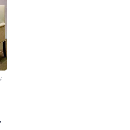
ể
i
ó