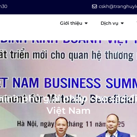
7h30
cskh@tranghuylo
Giới thiệu
Dịch vụ
ính phủ giải pháp cho các đi
Việt Nam