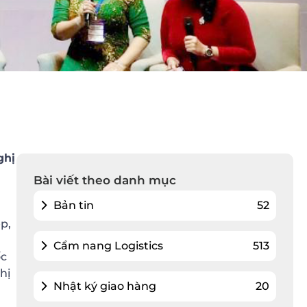
ghị
Bài viết theo danh mục
Bản tin
52
p,
Cẩm nang Logistics
513
ốc
hị
Nhật ký giao hàng
20