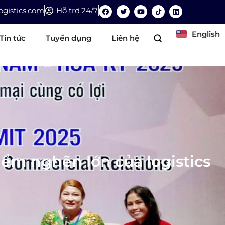
gistics.com
Hỗ trợ 24/7
English
Tin tức
Tuyển dụng
Liên hệ
ểm nghẽn lớn của logistics