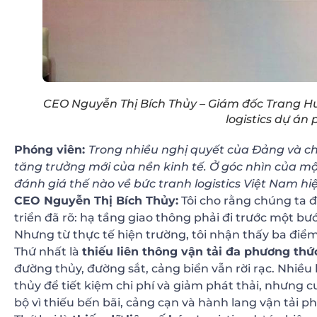
CEO Nguyễn Thị Bích Thủy – Giám đốc Trang Huy 
logistics dự án
Phóng viên:
Trong nhiều nghị quyết của Đảng và chiế
tăng trưởng mới của nền kinh tế. Ở góc nhìn của mộ
đánh giá thế nào về bức tranh logistics Việt Nam hi
CEO Nguyễn Thị Bích Thủy:
Tôi cho rằng chúng ta 
triển đã rõ: hạ tầng giao thông phải đi trước một bư
Nhưng từ thực tế hiện trường, tôi nhận thấy ba điể
Thứ nhất là
thiếu liên thông vận tải đa phương thứ
đường thủy, đường sắt, cảng biển vẫn rời rạc. Nhiề
thủy để tiết kiệm chi phí và giảm phát thải, nhưng
bộ vì thiếu bến bãi, cảng cạn và hành lang vận tải p