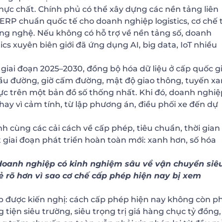
hực chất. Chính phủ có thể xây dựng các nền tảng liên
ERP chuẩn quốc tế cho doanh nghiệp logistics, cơ chế 
ng nghệ. Nếu không có hỗ trợ về nền tảng số, doanh
ics xuyên biên giới đã ứng dụng AI, big data, IoT nhiều
 giai đoạn 2025–2030, đồng bộ hóa dữ liệu ở cấp quốc gi
ng cầu đường, giờ cấm đường, mật độ giao thông, tuyến xa
hực trên một bản đồ số thống nhất. Khi đó, doanh nghiệ
hay vì cảm tính, từ lập phương án, điều phối xe đến dự
 cùng các cải cách về cấp phép, tiêu chuẩn, thời gian 
t giai đoạn phát triển hoàn toàn mới: xanh hơn, số hóa
 doanh nghiệp có kinh nghiệm sâu về vận chuyển siê
 sẻ rõ hơn vì sao cơ chế cấp phép hiện nay bị xem
p được kiến nghị: cách cấp phép hiện nay không còn p
tiện siêu trường, siêu trọng trị giá hàng chục tỷ đồng,