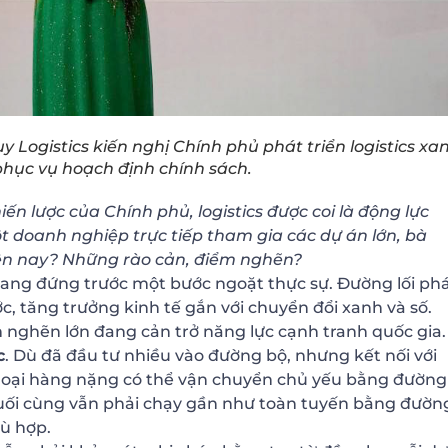
Logistics kiến nghị Chính phủ phát triển logistics xan
 phục vụ hoạch định chính sách.
n lược của Chính phủ, logistics được coi là động lực
t doanh nghiệp trực tiếp tham gia các dự án lớn, bà
ện nay?
Những rào cản, điểm nghẽn?
đang đứng trước một bước ngoặt thực sự. Đường lối ph
ớc, tăng trưởng kinh tế gắn với chuyển đổi xanh và số.
m nghẽn lớn đang cản trở năng lực cạnh tranh quốc gia.
c
. Dù đã đầu tư nhiều vào đường bộ, nhưng kết nối với
u loại hàng nặng có thể vận chuyển chủ yếu bằng đường
 cuối cùng vẫn phải chạy gần như toàn tuyến bằng đườn
hù hợp.