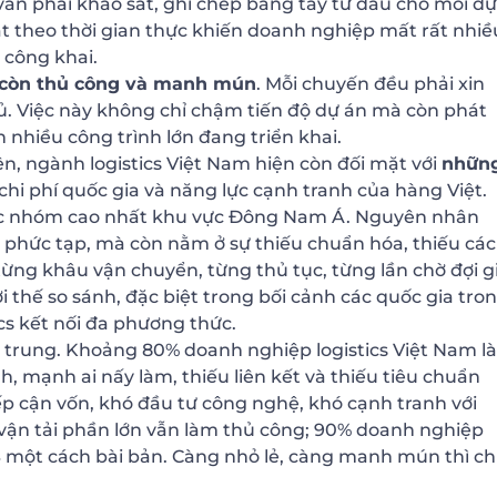
n vẫn phải khảo sát, ghi chép bằng tay từ đầu cho mỗi dự
ật theo thời gian thực khiến doanh nghiệp mất rất nhiề
c công khai.
g còn thủ công và manh mún
. Mỗi chuyến đều phải xin
ủ. Việc này không chỉ chậm tiến độ dự án mà còn phát
h nhiều công trình lớn đang triển khai.
ên, ngành logistics Việt Nam hiện còn đối mặt với
nhữn
chi phí quốc gia và năng lực cạnh tranh của hàng Việt.
huộc nhóm cao nhất khu vực Đông Nam Á. Nguyên nhân
 phức tạp, mà còn nằm ở sự thiếu chuẩn hóa, thiếu các
a từng khâu vận chuyển, từng thủ tục, từng lần chờ đợi g
i thế so sánh, đặc biệt trong bối cảnh các quốc gia tro
ics kết nối đa phương thức.
p trung. Khoảng 80% doanh nghiệp logistics Việt Nam là
 mạnh ai nấy làm, thiếu liên kết và thiếu tiêu chuẩn
p cận vốn, khó đầu tư công nghệ, khó cạnh tranh với
vận tải phần lớn vẫn làm thủ công; 90% doanh nghiệp
một cách bài bản. Càng nhỏ lẻ, càng manh mún thì ch