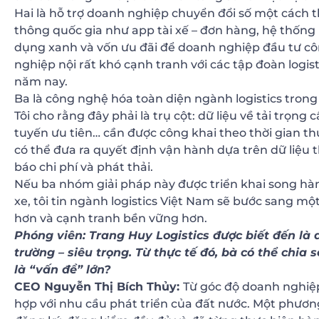
Hai là hỗ trợ doanh nghiệp chuyển đổi số một cách t
thông quốc gia như app tài xế – đơn hàng, hệ thống 
dụng xanh và vốn ưu đãi để doanh nghiệp đầu tư cô
nghiệp nội rất khó cạnh tranh với các tập đoàn logist
năm nay.
Ba là công nghệ hóa toàn diện ngành logistics trong
Tôi cho rằng đây phải là trụ cột: dữ liệu về tải trọ
tuyến ưu tiên… cần được công khai theo thời gian t
có thể đưa ra quyết định vận hành dựa trên dữ liệu t
báo chi phí và phát thải.
Nếu ba nhóm giải pháp này được triển khai song hành
xe, tôi tin ngành logistics Việt Nam sẽ bước sang mộ
hơn và cạnh tranh bền vững hơn.
Phóng viên: Trang Huy Logistics được biết đến là
trường – siêu trọng. Từ thực tế đó, bà có thể chia
là
“vấn đề”
lớn?
CEO Nguyễn Thị Bích Thủy:
Từ góc độ doanh nghiệ
hợp với nhu cầu phát triển của đất nước. Một phương 