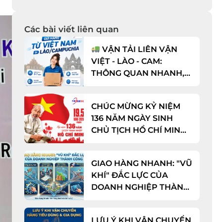
Các bài viết liên quan
VẬN TẢI LIÊN VẬN
VIỆT - LÀO - CAM:
THÔNG QUAN NHANH,
CƯỚC CỰC TỐT!
CHÚC MỪNG KỶ NIỆM
136 NĂM NGÀY SINH
CHỦ TỊCH HỒ CHÍ MINH
(19/05/1890 - 19/05/2026)
GIAO HÀNG NHANH: "VŨ
KHÍ" ĐẮC LỰC CỦA
DOANH NGHIỆP THÀNH
CÔNG
LƯU Ý KHI VẬN CHUYỂN