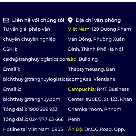
Liên hệ với chúng tôi
Địa chỉ văn phòng
Tư vấn giải pháp vận
Việt Nam:
129 Đường Phạm
chuyển chuyên nghiệp
Văn Đồng, Phường Xuân
CSKH:
Đỉnh, Thành Phố Hà Nội
cskh@tranghuylogistics.com
Lào:
Building
Email 1:
Thepsymeuang, Ban
bichthuy@tranghuylogistics.com
HorngKae, Vientiane
Email 2:
Campuchia:
RMT Business
bichthuy@tranghuy.com
Center, #20EO, St. 123, Khan
Tổng đài 1: 1900 299 933
Chamkarmorn, Phnom
Tổng đài 2: 024 777 63 666
Penh
Hotline tại Việt Nam: 0903
Ấn Độ:
Dr.C.G.Road, Opp.