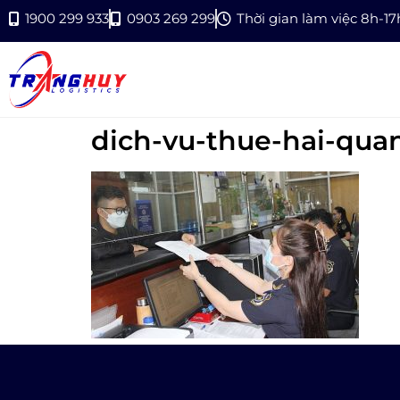
1900 299 933
0903 269 299
Thời gian làm việc 8h-1
dich-vu-thue-hai-qua