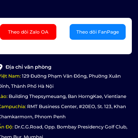
Theo dõi Zalo OA
Theo dõi FanPage
Địa chỉ văn phòng
Việt Nam:
129 Đường Phạm Văn Đồng, Phường Xuân
Đỉnh, Thành Phố Hà Nội
Lào:
Building Thepsymeuang, Ban HorngKae, Vientiane
Campuchia:
RMT Business Center, #20EO, St. 123, Khan
Chamkarmorn, Phnom Penh
Ấn Độ:
Dr.C.G.Road, Opp. Bombay Presidency Golf Club,
Chem Bur, Mumbai