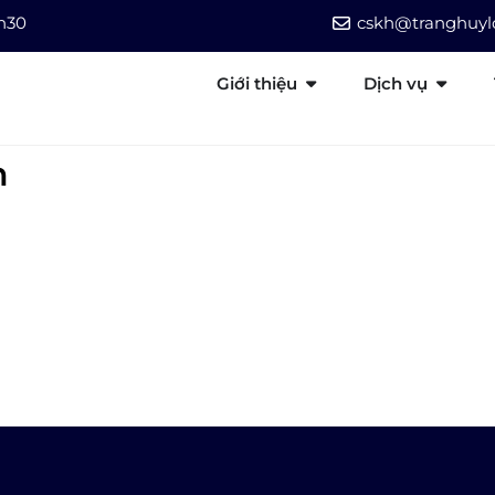
7h30
cskh@tranghuylo
Giới thiệu
Dịch vụ
n